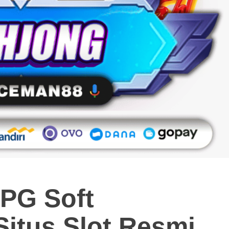
 PG Soft
Situs Slot Resmi