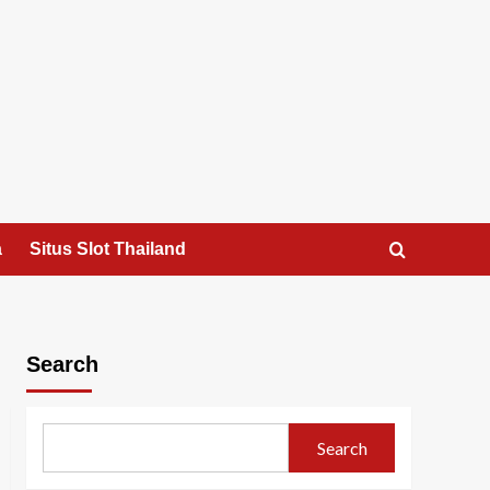
a
Situs Slot Thailand
Search
Search