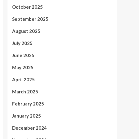
October 2025
September 2025
August 2025
July 2025
June 2025
May 2025
April 2025
March 2025
February 2025
January 2025
December 2024