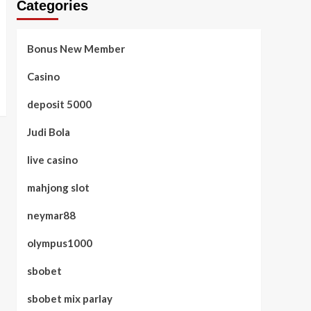
Categories
Bonus New Member
Casino
deposit 5000
Judi Bola
live casino
mahjong slot
neymar88
olympus1000
sbobet
sbobet mix parlay