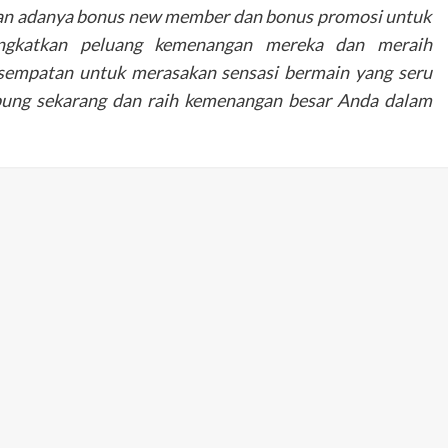
gan adanya bonus new member dan bonus promosi untuk
ngkatkan peluang kemenangan mereka dan meraih
esempatan untuk merasakan sensasi bermain yang seru
abung sekarang dan raih kemenangan besar Anda dalam