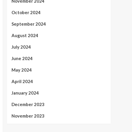
November 2024
October 2024
September 2024
August 2024
July 2024
June 2024
May 2024
April 2024
January 2024
December 2023
November 2023