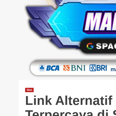
Slot
Link Alternatif
Terpercaya di 