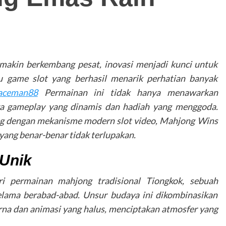
makin berkembang pesat, inovasi menjadi kunci untuk
 game slot yang berhasil menarik perhatian banyak
aceman88
Permainan ini tidak hanya menawarkan
uga gameplay yang dinamis dan hadiah yang menggoda.
g dengan mekanisme modern slot video,
Mahjong Wins
ang benar-benar tidak terlupakan.
 Unik
i permainan mahjong tradisional Tiongkok, sebuah
elama berabad-abad. Unsur budaya ini dikombinasikan
na dan animasi yang halus, menciptakan atmosfer yang