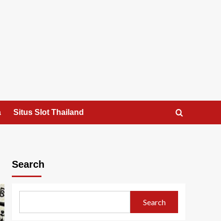
a
Situs Slot Thailand
Search
Search