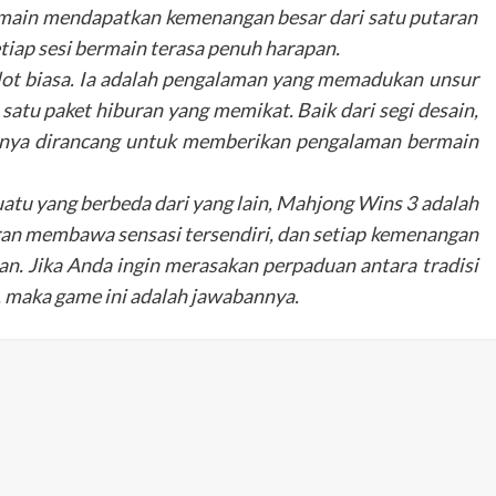
pemain mendapatkan kemenangan besar dari satu putaran
tiap sesi bermain terasa penuh harapan.
ot biasa. Ia adalah pengalaman yang memadukan unsur
satu paket hiburan yang memikat. Baik dari segi desain,
anya dirancang untuk memberikan pengalaman bermain
atu yang berbeda dari yang lain,
Mahjong Wins 3
adalah
taran membawa sensasi tersendiri, dan setiap kemenangan
kan. Jika Anda ingin merasakan perpaduan antara tradisi
, maka game ini adalah jawabannya.