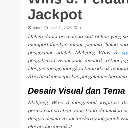
Jackpot
0
admin
June 11, 2025
Dalam dunia permainan slot online yang se
mempertahankan minat pemain. Salah satu
penggemar adalah
Mahjong Wins 3
.
sp
pengalaman visual yang menarik, tetapi j
Dengan menggabungkan tema klasik mahjon
3
berhasil menciptakan pengalaman bermain y
Desain Visual dan Tema
Mahjong Wins 3
mengambil inspirasi dar
permainan strategi yang telah dimainkan s
dengan desain visual modern yang penuh war
elegan dan memikat.