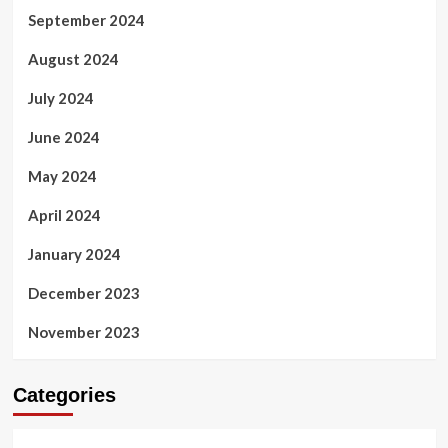
September 2024
August 2024
July 2024
June 2024
May 2024
April 2024
January 2024
December 2023
November 2023
Categories