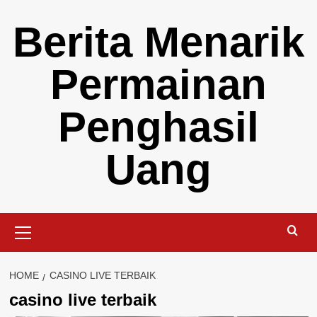
Skip
Berita Menarik
to
content
Permainan
Penghasil
Uang
Primary
Menu
HOME
CASINO LIVE TERBAIK
casino live terbaik