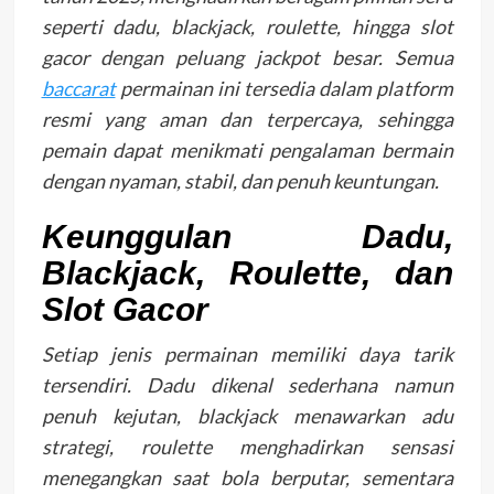
seperti dadu, blackjack, roulette, hingga slot
gacor dengan peluang jackpot besar. Semua
baccarat
permainan ini tersedia dalam platform
resmi yang aman dan terpercaya, sehingga
pemain dapat menikmati pengalaman bermain
dengan nyaman, stabil, dan penuh keuntungan.
Keunggulan Dadu,
Blackjack, Roulette, dan
Slot Gacor
Setiap jenis permainan memiliki daya tarik
tersendiri. Dadu dikenal sederhana namun
penuh kejutan, blackjack menawarkan adu
strategi, roulette menghadirkan sensasi
menegangkan saat bola berputar, sementara