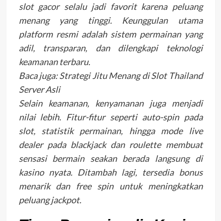
slot gacor selalu jadi favorit karena peluang
menang yang tinggi. Keunggulan utama
platform resmi adalah sistem permainan yang
adil, transparan, dan dilengkapi teknologi
keamanan terbaru.
Baca juga: Strategi Jitu Menang di Slot Thailand
Server Asli
Selain keamanan, kenyamanan juga menjadi
nilai lebih. Fitur-fitur seperti auto-spin pada
slot, statistik permainan, hingga mode live
dealer pada blackjack dan roulette membuat
sensasi bermain seakan berada langsung di
kasino nyata. Ditambah lagi, tersedia bonus
menarik dan free spin untuk meningkatkan
peluang jackpot.