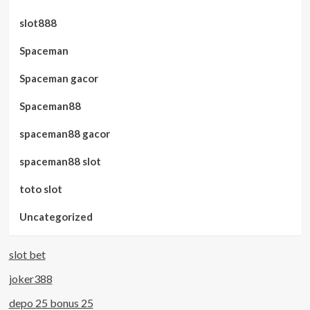
slot888
Spaceman
Spaceman gacor
Spaceman88
spaceman88 gacor
spaceman88 slot
toto slot
Uncategorized
slot bet
joker388
depo 25 bonus 25