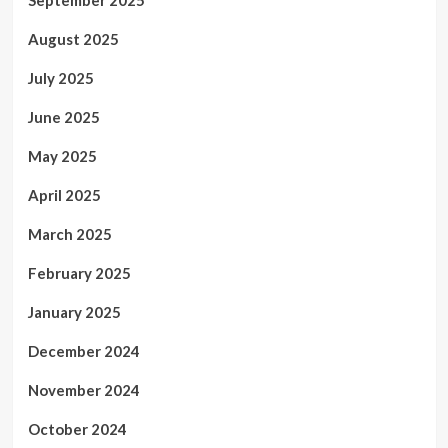
September 2025
August 2025
July 2025
June 2025
May 2025
April 2025
March 2025
February 2025
January 2025
December 2024
November 2024
October 2024