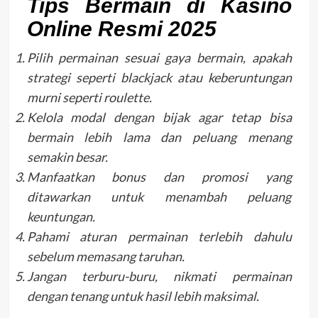
Tips Bermain di Kasino
Online Resmi 2025
Pilih permainan sesuai gaya bermain, apakah
strategi seperti blackjack atau keberuntungan
murni seperti roulette.
Kelola modal dengan bijak agar tetap bisa
bermain lebih lama dan peluang menang
semakin besar.
Manfaatkan bonus dan promosi yang
ditawarkan untuk menambah peluang
keuntungan.
Pahami aturan permainan terlebih dahulu
sebelum memasang taruhan.
Jangan terburu-buru, nikmati permainan
dengan tenang untuk hasil lebih maksimal.