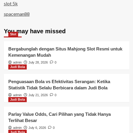
slot 5k
spaceman88
You may have missed
Slot
Bergabunglah dengan Situs Mahjong Slot Resmi untuk
Kemenangan Mudah
admin
July 28, 2026
0
Judi Bola
Penguasaan Bola vs Efektivitas Serangan: Ketika
Statistik Tidak Selalu Berbicara dalam Judi Bola
admin
July 21, 2026
0
Judi Bola
Parlay Value Odds, Cari Pilihan yang Tidak Hanya
Terlihat Besar
admin
July 6, 2026
0
Judi Bola