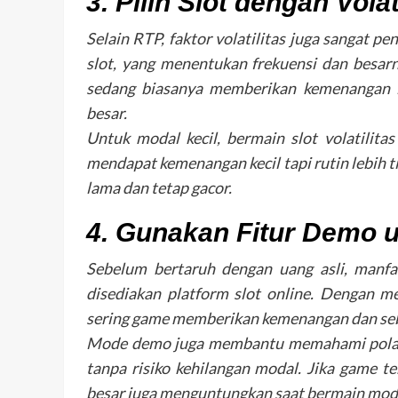
3. Pilih Slot dengan Vol
Selain RTP, faktor volatilitas juga sangat pen
slot, yang menentukan frekuensi dan besarn
sedang biasanya memberikan kemenangan le
besar.
Untuk modal kecil, bermain slot volatilit
mendapat kemenangan kecil tapi rutin lebih t
lama dan tetap gacor.
4. Gunakan Fitur Demo 
Sebelum bertaruh dengan uang asli, manfa
disediakan platform slot online. Dengan
sering game memberikan kemenangan dan sebe
Mode demo juga membantu memahami pola per
tanpa risiko kehilangan modal. Jika game t
besar juga menguntungkan saat bermain modal