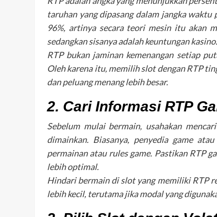
RTP adalah angka yang menunjukkan persenta
taruhan yang dipasang dalam jangka waktu p
96%, artinya secara teori mesin itu akan 
sedangkan sisanya adalah keuntungan kasino
RTP bukan jaminan kemenangan setiap puta
Oleh karena itu, memilih slot dengan RTP tin
dan peluang menang lebih besar.
2. Cari Informasi RTP 
Sebelum mulai bermain, usahakan mencari 
dimainkan. Biasanya, penyedia game atau
permainan atau rules game. Pastikan RTP g
lebih optimal.
Hindari bermain di slot yang memiliki RTP 
lebih kecil, terutama jika modal yang digunak