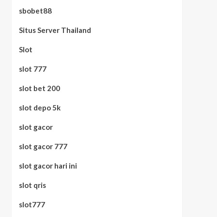
sbobet88
Situs Server Thailand
Slot
slot 777
slot bet 200
slot depo 5k
slot gacor
slot gacor 777
slot gacor hari ini
slot qris
slot777