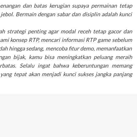
enangan dan batas kerugian supaya permainan tetap
bol. Bermain dengan sabar dan disiplin adalah kunci
h strategi penting agar modal receh tetap gacor dan
ami konsep RTP, mencari informasi RTP game sebelum
endah hingga sedang, mencoba fitur demo, memanfaatkan
ngan bijak, kamu bisa meningkatkan peluang meraih
rbatas. Selalu ingat bahwa keberuntungan memang
yang tepat akan menjadi kunci sukses jangka panjang