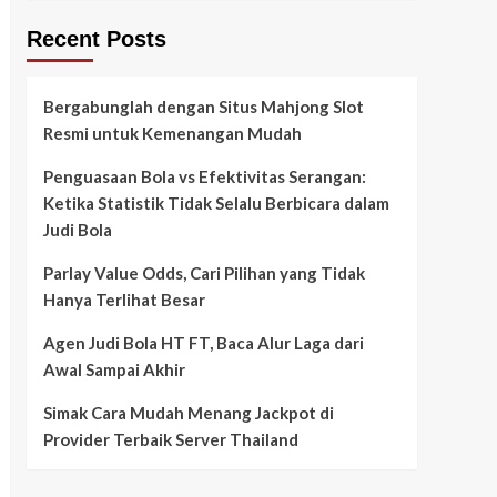
Recent Posts
Bergabunglah dengan Situs Mahjong Slot
Resmi untuk Kemenangan Mudah
Penguasaan Bola vs Efektivitas Serangan:
Ketika Statistik Tidak Selalu Berbicara dalam
Judi Bola
Parlay Value Odds, Cari Pilihan yang Tidak
Hanya Terlihat Besar
Agen Judi Bola HT FT, Baca Alur Laga dari
Awal Sampai Akhir
Simak Cara Mudah Menang Jackpot di
Provider Terbaik Server Thailand