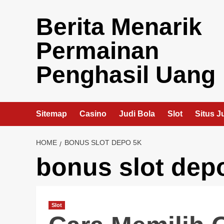
Skip
to
Berita Menarik
content
Permainan
Penghasil Uang
Sitemap
Casino
Judi Bola
Slot
Situs J
HOME
BONUS SLOT DEPO 5K
bonus slot dep
Slot