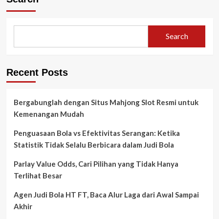
Search
Recent Posts
Bergabunglah dengan Situs Mahjong Slot Resmi untuk
Kemenangan Mudah
Penguasaan Bola vs Efektivitas Serangan: Ketika
Statistik Tidak Selalu Berbicara dalam Judi Bola
Parlay Value Odds, Cari Pilihan yang Tidak Hanya
Terlihat Besar
Agen Judi Bola HT FT, Baca Alur Laga dari Awal Sampai
Akhir