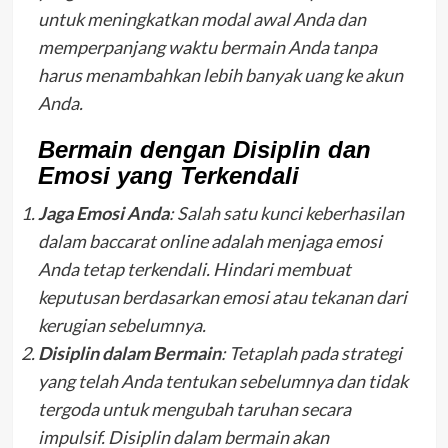
untuk meningkatkan modal awal Anda dan
memperpanjang waktu bermain Anda tanpa
harus menambahkan lebih banyak uang ke akun
Anda.
Bermain dengan Disiplin dan
Emosi yang Terkendali
Jaga Emosi Anda
: Salah satu kunci keberhasilan
dalam baccarat online adalah menjaga emosi
Anda tetap terkendali. Hindari membuat
keputusan berdasarkan emosi atau tekanan dari
kerugian sebelumnya.
Disiplin dalam Bermain
: Tetaplah pada strategi
yang telah Anda tentukan sebelumnya dan tidak
tergoda untuk mengubah taruhan secara
impulsif. Disiplin dalam bermain akan