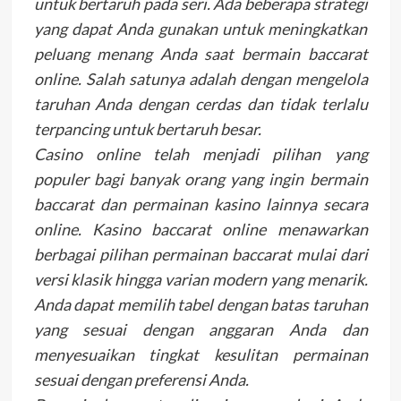
untuk bertaruh pada seri. Ada beberapa strategi
yang dapat Anda gunakan untuk meningkatkan
peluang menang Anda saat bermain baccarat
online. Salah satunya adalah dengan mengelola
taruhan Anda dengan cerdas dan tidak terlalu
terpancing untuk bertaruh besar.
Casino online telah menjadi pilihan yang
populer bagi banyak orang yang ingin bermain
baccarat dan permainan kasino lainnya secara
online. Kasino baccarat online menawarkan
berbagai pilihan permainan baccarat mulai dari
versi klasik hingga varian modern yang menarik.
Anda dapat memilih tabel dengan batas taruhan
yang sesuai dengan anggaran Anda dan
menyesuaikan tingkat kesulitan permainan
sesuai dengan preferensi Anda.