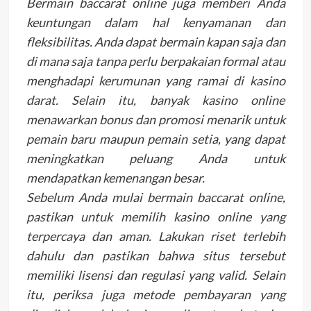
Bermain baccarat online juga memberi Anda
keuntungan dalam hal kenyamanan dan
fleksibilitas. Anda dapat bermain kapan saja dan
di mana saja tanpa perlu berpakaian formal atau
menghadapi kerumunan yang ramai di kasino
darat. Selain itu, banyak kasino online
menawarkan bonus dan promosi menarik untuk
pemain baru maupun pemain setia, yang dapat
meningkatkan peluang Anda untuk
mendapatkan kemenangan besar.
Sebelum Anda mulai bermain baccarat online,
pastikan untuk memilih kasino online yang
terpercaya dan aman. Lakukan riset terlebih
dahulu dan pastikan bahwa situs tersebut
memiliki lisensi dan regulasi yang valid. Selain
itu, periksa juga metode pembayaran yang