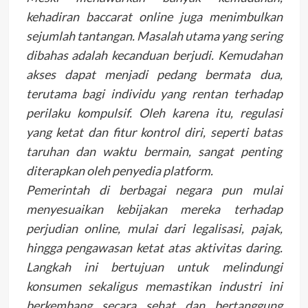
kehadiran baccarat online juga menimbulkan
sejumlah tantangan. Masalah utama yang sering
dibahas adalah kecanduan berjudi. Kemudahan
akses dapat menjadi pedang bermata dua,
terutama bagi individu yang rentan terhadap
perilaku kompulsif. Oleh karena itu, regulasi
yang ketat dan fitur kontrol diri, seperti batas
taruhan dan waktu bermain, sangat penting
diterapkan oleh penyedia platform.
Pemerintah di berbagai negara pun mulai
menyesuaikan kebijakan mereka terhadap
perjudian online, mulai dari legalisasi, pajak,
hingga pengawasan ketat atas aktivitas daring.
Langkah ini bertujuan untuk melindungi
konsumen sekaligus memastikan industri ini
berkembang secara sehat dan bertanggung