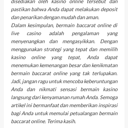
disediakan oleh kasino online tersebut dan
pastikan bahwa Anda dapat melakukan deposit
dan penarikan dengan mudah dan aman.
Dalam kesimpulan, bermain baccarat online di
live casino adalah pengalaman yang
menyenangkan dan mengasyikkan. Dengan
menggunakan strategi yang tepat dan memilih
kasino online yang tepat, Anda dapat
menemukan kemenangan besar dan kenikmatan
bermain baccarat online yang tak terlupakan.
Jadi, jangan ragu untuk mencoba keberuntungan
Anda dan nikmati sensasi bermain kasino
langsung dari kenyamanan rumah Anda. Semoga
artikel ini bermanfaat dan memberikan inspirasi
bagi Anda untuk memulai petualangan bermain
baccarat online. Terima kasih.