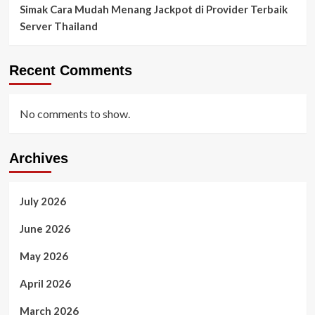
Simak Cara Mudah Menang Jackpot di Provider Terbaik
Server Thailand
Recent Comments
No comments to show.
Archives
July 2026
June 2026
May 2026
April 2026
March 2026