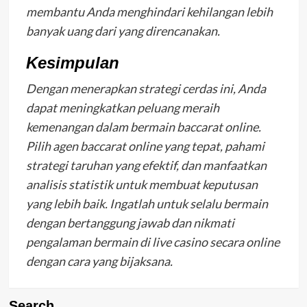
membantu Anda menghindari kehilangan lebih
banyak uang dari yang direncanakan.
Kesimpulan
Dengan menerapkan strategi cerdas ini, Anda
dapat meningkatkan peluang meraih
kemenangan dalam bermain baccarat online.
Pilih agen baccarat online yang tepat, pahami
strategi taruhan yang efektif, dan manfaatkan
analisis statistik untuk membuat keputusan
yang lebih baik. Ingatlah untuk selalu bermain
dengan bertanggung jawab dan nikmati
pengalaman bermain di live casino secara online
dengan cara yang bijaksana.
Search