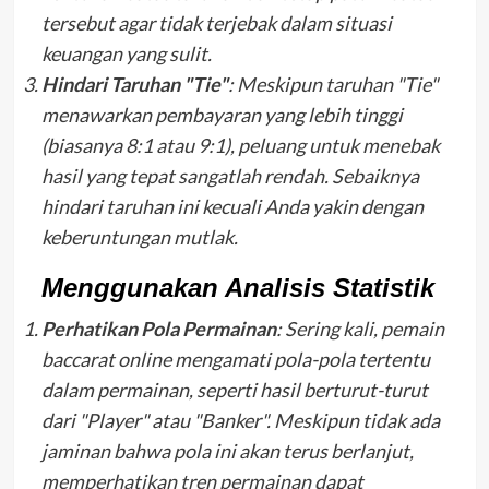
tersebut agar tidak terjebak dalam situasi
keuangan yang sulit.
Hindari Taruhan "Tie"
: Meskipun taruhan "Tie"
menawarkan pembayaran yang lebih tinggi
(biasanya 8:1 atau 9:1), peluang untuk menebak
hasil yang tepat sangatlah rendah. Sebaiknya
hindari taruhan ini kecuali Anda yakin dengan
keberuntungan mutlak.
Menggunakan Analisis Statistik
Perhatikan Pola Permainan
: Sering kali, pemain
baccarat online mengamati pola-pola tertentu
dalam permainan, seperti hasil berturut-turut
dari "Player" atau "Banker". Meskipun tidak ada
jaminan bahwa pola ini akan terus berlanjut,
memperhatikan tren permainan dapat