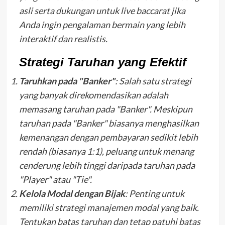
asli serta dukungan untuk live baccarat jika
Anda ingin pengalaman bermain yang lebih
interaktif dan realistis.
Strategi Taruhan yang Efektif
Taruhkan pada "Banker"
: Salah satu strategi
yang banyak direkomendasikan adalah
memasang taruhan pada "Banker". Meskipun
taruhan pada "Banker" biasanya menghasilkan
kemenangan dengan pembayaran sedikit lebih
rendah (biasanya 1:1), peluang untuk menang
cenderung lebih tinggi daripada taruhan pada
"Player" atau "Tie".
Kelola Modal dengan Bijak
: Penting untuk
memiliki strategi manajemen modal yang baik.
Tentukan batas taruhan dan tetap patuhi batas