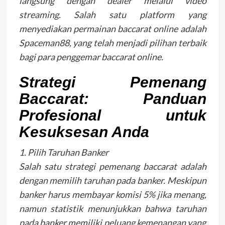
langsung dengan dealer melalui video
streaming. Salah satu platform yang
menyediakan permainan baccarat online adalah
Spaceman88, yang telah menjadi pilihan terbaik
bagi para penggemar baccarat online.
Strategi Pemenang
Baccarat: Panduan
Profesional untuk
Kesuksesan Anda
1. Pilih Taruhan Banker
Salah satu strategi pemenang baccarat adalah
dengan memilih taruhan pada banker. Meskipun
banker harus membayar komisi 5% jika menang,
namun statistik menunjukkan bahwa taruhan
pada banker memiliki peluang kemenangan yang