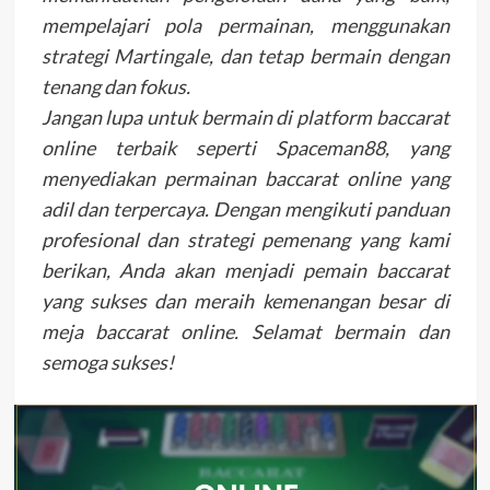
mempelajari pola permainan, menggunakan
strategi Martingale, dan tetap bermain dengan
tenang dan fokus.
Jangan lupa untuk bermain di platform baccarat
online terbaik seperti Spaceman88, yang
menyediakan permainan baccarat online yang
adil dan terpercaya. Dengan mengikuti panduan
profesional dan strategi pemenang yang kami
berikan, Anda akan menjadi pemain baccarat
yang sukses dan meraih kemenangan besar di
meja baccarat online. Selamat bermain dan
semoga sukses!