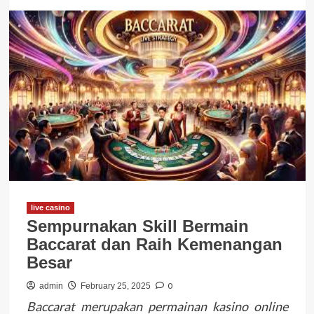
live casino
Sempurnakan Skill Bermain
Baccarat dan Raih Kemenangan
Besar
0
admin
February 25, 2025
Baccarat merupakan permainan kasino online