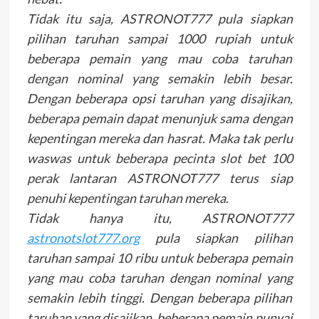
Tidak itu saja, ASTRONOT777 pula siapkan
pilihan taruhan sampai 1000 rupiah untuk
beberapa pemain yang mau coba taruhan
dengan nominal yang semakin lebih besar.
Dengan beberapa opsi taruhan yang disajikan,
beberapa pemain dapat menunjuk sama dengan
kepentingan mereka dan hasrat. Maka tak perlu
waswas untuk beberapa pecinta slot bet 100
perak lantaran ASTRONOT777 terus siap
penuhi kepentingan taruhan mereka.
Tidak hanya itu, ASTRONOT777
astronotslot777.org
pula siapkan pilihan
taruhan sampai 10 ribu untuk beberapa pemain
yang mau coba taruhan dengan nominal yang
semakin lebih tinggi. Dengan beberapa pilihan
taruhan yang disajikan, beberapa pemain punyai