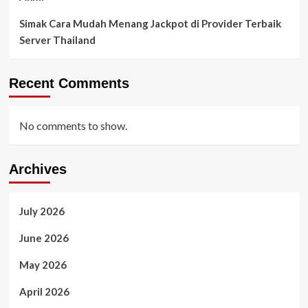
Simak Cara Mudah Menang Jackpot di Provider Terbaik
Server Thailand
Recent Comments
No comments to show.
Archives
July 2026
June 2026
May 2026
April 2026