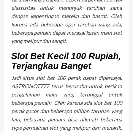
elastisitas untuk menunjuk taruhan sama
dengan kepentingan mereka dan hasrat. Oleh
karena ada beberapa opsi taruhan yang ada,
beberapa pemain dapat merasai kesan main slot
yang melipur dan sengit.
Slot Bet Kecil 100 Rupiah,
Terjangkau Banget
Jadi situs slot bet 100 perak dapat dipercaya,
ASTRONOT777 terus berusaha untuk berikan
pengalaman main yang terunggul untuk
beberapa pemain. Oleh karena ada slot bet 100
perak gacor dan beberapa pilihan taruhan yang
lain, beberapa pemain bisa nikmati beberapa
type permainan slot yang melipur dan menarik.