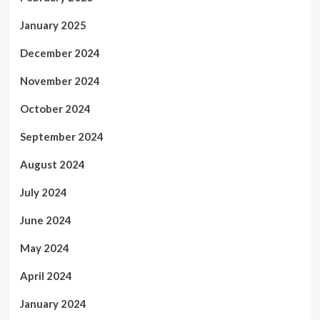
January 2025
December 2024
November 2024
October 2024
September 2024
August 2024
July 2024
June 2024
May 2024
April 2024
January 2024