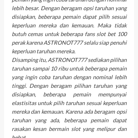
lebih besar. Dengan beragam opsi taruhan yang
disiapkan, beberapa pemain dapat pilih sesuai
keperluan mereka dan kemauan. Maka tidak
butuh cemas untuk beberapa fans slot bet 100
perak karena ASTRONOT777 selalu siap penuhi
keperluan taruhan mereka.
Disamping itu, ASTRONOT777 sediakan pilihan
taruhan sampai 10 ribu untuk beberapa pemain
yang ingin coba taruhan dengan nominal lebih
tinggi. Dengan beragam pilihan taruhan yang
disiapkan, beberapa pemain mempunyai
elastisitas untuk pilih taruhan sesuai keperluan
mereka dan kemauan. Karena ada beragam opsi
taruhan yang ada, beberapa pemain dapat
rasakan kesan bermain slot yang melipur dan
hebat.