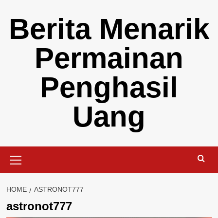
Skip
Berita Menarik
to
content
Permainan
Penghasil
Uang
Primary
Menu
HOME
ASTRONOT777
astronot777