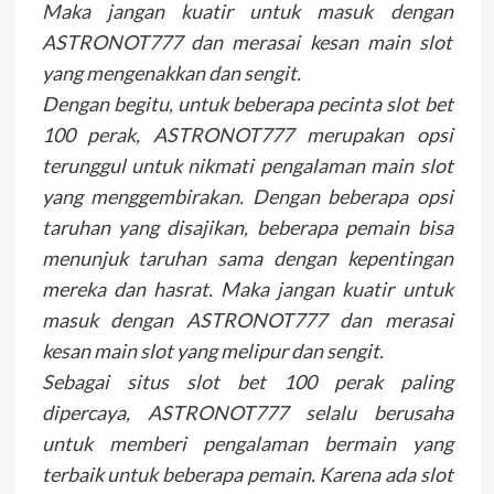
Maka jangan kuatir untuk masuk dengan
ASTRONOT777 dan merasai kesan main slot
yang mengenakkan dan sengit.
Dengan begitu, untuk beberapa pecinta slot bet
100 perak, ASTRONOT777 merupakan opsi
terunggul untuk nikmati pengalaman main slot
yang menggembirakan. Dengan beberapa opsi
taruhan yang disajikan, beberapa pemain bisa
menunjuk taruhan sama dengan kepentingan
mereka dan hasrat. Maka jangan kuatir untuk
masuk dengan ASTRONOT777 dan merasai
kesan main slot yang melipur dan sengit.
Sebagai situs slot bet 100 perak paling
dipercaya, ASTRONOT777 selalu berusaha
untuk memberi pengalaman bermain yang
terbaik untuk beberapa pemain. Karena ada slot