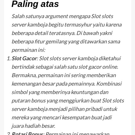
Paling atas
Salah satunya argument mengapa Slot slots
server kamboja begitu termasyhur yaitu karena
beberapa detail teratasnya. Di bawah yakni
beberapa fitur gemilang yang ditawarkan sama
permainan ini:
Slot Gacor
: Slot slots server kamboja diketahui
bertindak sebagai salah satu slot gacor online.
Bermakna, permainan ini sering memberikan
kemenangan besar pada pemainnya. Kombinasi
simbol yang memberinya keuntungan dan
putaran bonus yang menggiurkan buat Slot slots
server kamboja menjadi pilihan pribadi untuk
mereka yang mencari kesempatan buat jadi
juara hadiah besar.
Rotasi Bonus
: Permainan ini menawarkan