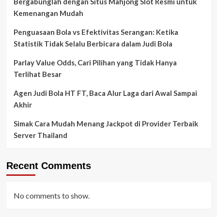
Bergabunglah dengan Situs Mahjong Slot Resmi untuk
Kemenangan Mudah
Penguasaan Bola vs Efektivitas Serangan: Ketika
Statistik Tidak Selalu Berbicara dalam Judi Bola
Parlay Value Odds, Cari Pilihan yang Tidak Hanya
Terlihat Besar
Agen Judi Bola HT FT, Baca Alur Laga dari Awal Sampai
Akhir
Simak Cara Mudah Menang Jackpot di Provider Terbaik
Server Thailand
Recent Comments
No comments to show.