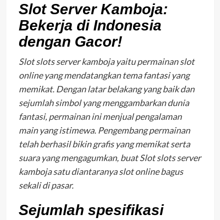
Slot Server Kamboja:
Bekerja di Indonesia
dengan Gacor!
Slot slots server kamboja yaitu permainan slot
online yang mendatangkan tema fantasi yang
memikat. Dengan latar belakang yang baik dan
sejumlah simbol yang menggambarkan dunia
fantasi, permainan ini menjual pengalaman
main yang istimewa. Pengembang permainan
telah berhasil bikin grafis yang memikat serta
suara yang mengagumkan, buat Slot slots server
kamboja satu diantaranya slot online bagus
sekali di pasar.
Sejumlah spesifikasi