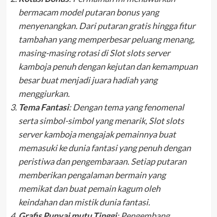
bermacam model putaran bonus yang
menyenangkan. Dari putaran gratis hingga fitur
tambahan yang memperbesar peluang menang,
masing-masing rotasi di Slot slots server
kamboja penuh dengan kejutan dan kemampuan
besar buat menjadi juara hadiah yang
menggiurkan.
Tema Fantasi
: Dengan tema yang fenomenal
serta simbol-simbol yang menarik, Slot slots
server kamboja mengajak pemainnya buat
memasuki ke dunia fantasi yang penuh dengan
peristiwa dan pengembaraan. Setiap putaran
memberikan pengalaman bermain yang
memikat dan buat pemain kagum oleh
keindahan dan mistik dunia fantasi.
Grafis Punyai mutu Tinggi
: Pengembang