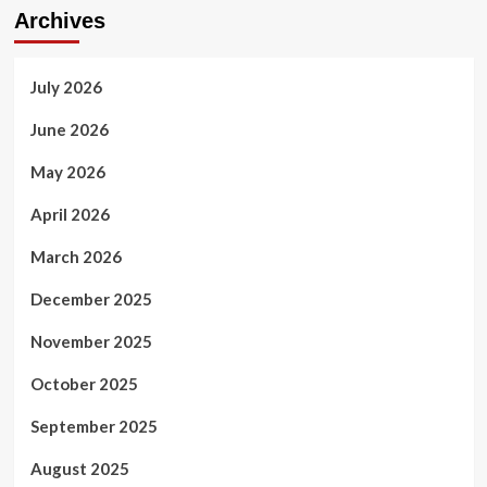
Archives
July 2026
June 2026
May 2026
April 2026
March 2026
December 2025
November 2025
October 2025
September 2025
August 2025