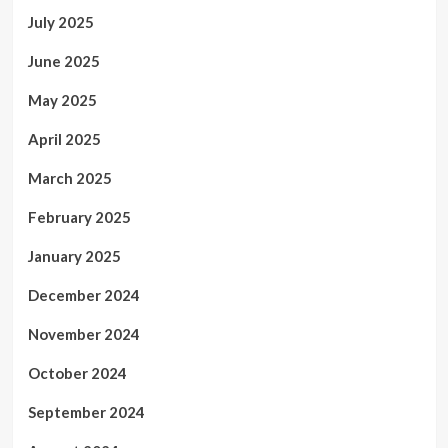
July 2025
June 2025
May 2025
April 2025
March 2025
February 2025
January 2025
December 2024
November 2024
October 2024
September 2024