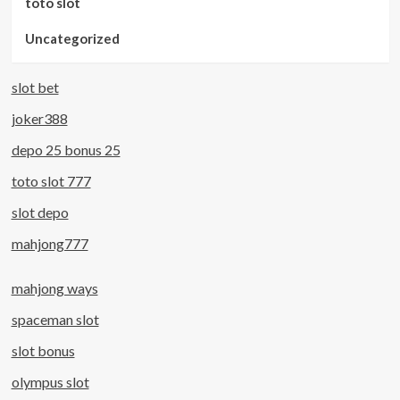
toto slot
Uncategorized
slot bet
joker388
depo 25 bonus 25
toto slot 777
slot depo
mahjong777
mahjong ways
spaceman slot
slot bonus
olympus slot