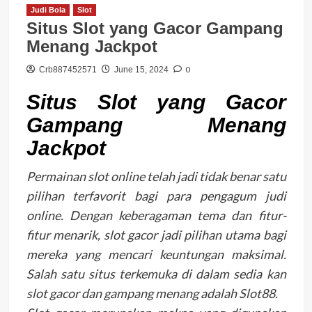
Judi Bola
Slot
Situs Slot yang Gacor Gampang
Menang Jackpot
0
Crb887452571
June 15, 2024
Situs Slot yang Gacor
Gampang Menang
Jackpot
Permainan slot online telah jadi tidak benar satu
pilihan terfavorit bagi para pengagum judi
online. Dengan keberagaman tema dan fitur-
fitur menarik, slot gacor jadi pilihan utama bagi
mereka yang mencari keuntungan maksimal.
Salah satu situs terkemuka di dalam sedia kan
slot gacor dan gampang menang adalah Slot88.