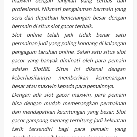
maxwin dengan langkah yang cerdas dan
profesional. Nikmati pengalaman bermain yang
seru dan dapatkan kemenangan besar dengan
bermain di situs slot gacor terbaik.
Slot online telah jadi tidak benar satu
permainan judi yang paling kondang di kalangan
pengagum taruhan online. Salah satu situs slot
gacor yang banyak diminati oleh para pemain
adalah Slot88. Situs ini dikenal dengan
keberhasilannya memberikan kemenangan
besar atau maxwin kepada para pemainnya.
Dengan ada slot gacor maxwin, para pemain
bisa dengan mudah memenangkan permainan
dan mendapatkan keuntungan yang besar. Slot
gacor gampang menang terhitung jadi kekuatan
tarik tersendiri bagi para pemain yang