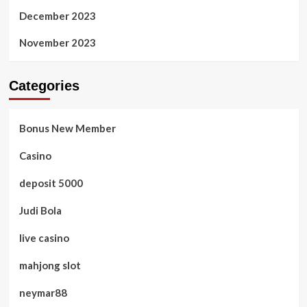
December 2023
November 2023
Categories
Bonus New Member
Casino
deposit 5000
Judi Bola
live casino
mahjong slot
neymar88