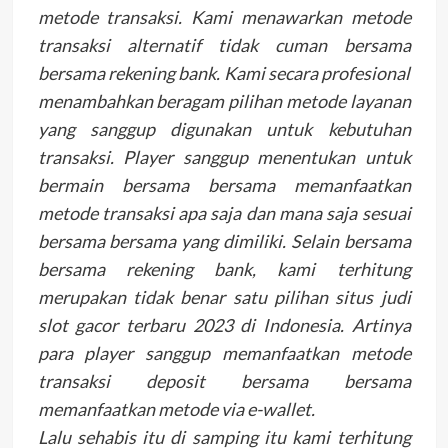
metode transaksi. Kami menawarkan metode
transaksi alternatif tidak cuman bersama
bersama rekening bank. Kami secara profesional
menambahkan beragam pilihan metode layanan
yang sanggup digunakan untuk kebutuhan
transaksi. Player sanggup menentukan untuk
bermain bersama bersama memanfaatkan
metode transaksi apa saja dan mana saja sesuai
bersama bersama yang dimiliki. Selain bersama
bersama rekening bank, kami terhitung
merupakan tidak benar satu pilihan situs judi
slot gacor terbaru 2023 di Indonesia. Artinya
para player sanggup memanfaatkan metode
transaksi deposit bersama bersama
memanfaatkan metode via e-wallet.
Lalu sehabis itu di samping itu kami terhitung