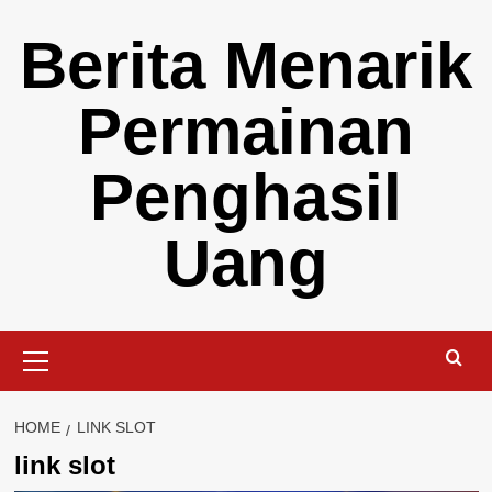
Skip
Berita Menarik
to
content
Permainan
Penghasil
Uang
Primary
Menu
HOME
LINK SLOT
link slot